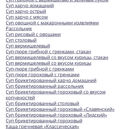
Суп харчо домашний
Суп харчо острый
Суп харчо с мясом
Суп овощной с макаронными изделиями
Рассольник
Суп рисовый с овощами
Суп столовый
Суп вермишелевый
Суп-пюре грибной с гренками, стакан
Суп вермишелевый со вкусом курицы, стакан
Суп вермишелевый со вкусом курицы
Суп-пюре грибной с гренками
Суп-пюре гороховый с гренками
Суп брикетированный харчо домашний
Суп брикетированный рассольник
Суп брикетированный гороховый со вкусом
копченостей
Суп брикетированный столовый
Суп брикетированный гороховый «Славянский»
Суп брикетированный гороховый «Лидский»
Суп брикетированный гороховый
Каша гречневая «Классическая»