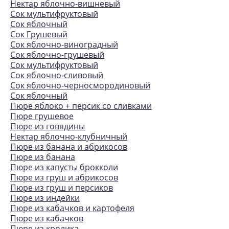
Нектар яблочно-вишневый
Сок мультифруктовый
Сок яблочный
Сок Грушевый
Сок яблочно-виноградный
Сок яблочно-грушевый
Сок мультифруктовый
Сок яблочно-сливовый
Сок яблочно-черносмородиновый
Сок яблочный
Пюре яблоко + персик со сливками
Пюре грушевое
Пюре из говядины
Нектар яблочно-клубничный
Пюре из банана и абрикосов
Пюре из банана
Пюре из капусты брокколи
Пюре из груш и абрикосов
Пюре из груш и персиков
Пюре из индейки
Пюре из кабачков и картофеля
Пюре из кабачков
Пюре из кролика