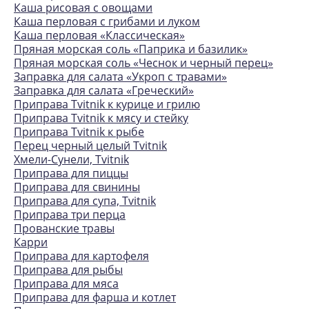
Каша рисовая с овощами
Каша перловая с грибами и луком
Каша перловая «Классическая»
Пряная морская соль «Паприка и базилик»
Пряная морская соль «Чеснок и черный перец»
Заправка для салата «Укроп с травами»
Заправка для салата «Греческий»
Приправа Tvitnik к курице и грилю
Приправа Tvitnik к мясу и стейку
Приправа Tvitnik к рыбе
Перец черный целый Tvitnik
Хмели-Сунели, Tvitnik
Приправа для пиццы
Приправа для свинины
Приправа для супа, Tvitnik
Приправа три перца
Прованские травы
Карри
Приправа для картофеля
Приправа для рыбы
Приправа для мяса
Приправа для фарша и котлет