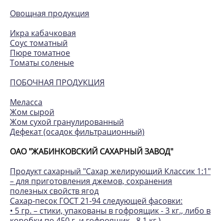
Овощная продукция
Икра кабачковая
Соус томатный
Пюре томатное
Томаты соленые
ПОБОЧНАЯ ПРОДУКЦИЯ
Меласса
Жом сырой
Жом сухой гранулированный
Дефекат (осадок фильтрационный)
ОАО "ЖАБИНКОВСКИЙ САХАРНЫЙ ЗАВОД"
Продукт сахарный "Сахар желирующий Классик 1:1"
– для приготовления джемов, сохранения
полезных свойств ягод
Сахар-песок ГОСТ 21-94 следующей фасовки:
• 5 гр. – стики, упакованы в гофроящик - 3 кг., либо в
коробки по 450 г. и гофроящик - 8,1 кг.)