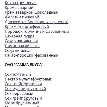
Крупа гречневая
Крем заварной
Крем заварной шоколадный
Желатин пищевой
Дрожжи хлебопекарные сушеные
Крахмал картофельный
Порошок горчичный фасованный
Сахарная пудра
Сахар ванильный
Лимонная кислота
Сода пищевая
Какао-порошок фасованный
ОАО "ГАММА ВКУСА"
Сок томатный
Нектар мультифруктовый
Сок грейпфрутовый
Сок мультифруктовый
Сок березовый
Сок грейпфрутовый
Морс брусничный