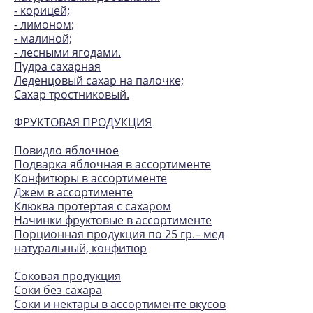
- корицей;
- лимоном;
- малиной;
- лесными ягодами.
Пудра сахарная
Леденцовый сахар на палочке;
Сахар тростниковый.
ФРУКТОВАЯ ПРОДУКЦИЯ
Повидло яблочное
Подварка яблочная в ассортименте
Конфитюры в ассортименте
Джем в ассортименте
Клюква протертая с сахаром
Начинки фруктовые в ассортименте
Порционная продукция по 25 гр.– мед
натуральный, конфитюр
Соковая продукция
Соки без сахара
Соки и нектары в ассортименте вкусов