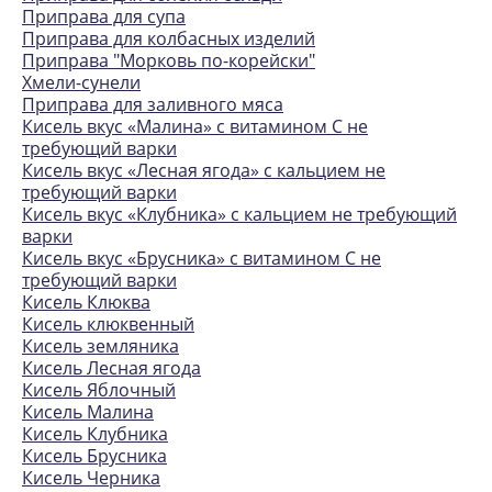
Приправа для супа
Приправа для колбасных изделий
Приправа "Морковь по-корейски"
Хмели-сунели
Приправа для заливного мяса
Кисель вкус «Малина» с витамином С не
требующий варки
Кисель вкус «Лесная ягода» с кальцием не
требующий варки
Кисель вкус «Клубника» с кальцием не требующий
варки
Кисель вкус «Брусника» с витамином С не
требующий варки
Кисель Клюква
Кисель клюквенный
Кисель земляника
Кисель Лесная ягода
Кисель Яблочный
Кисель Малина
Кисель Клубника
Кисель Брусника
Кисель Черника