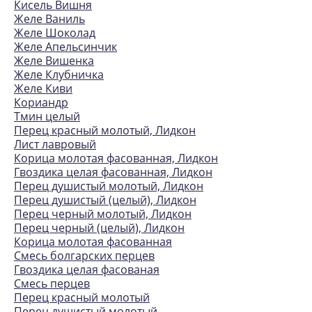
Кисель Вишня
Желе Ваниль
Желе Шоколад
Желе Апельсинчик
Желе Вишенка
Желе Клубничка
Желе Киви
Кориандр
Тмин целый
Перец красный молотый, Лидкон
Лист лавровый
Корица молотая фасованная, Лидкон
Гвоздика целая фасованная, Лидкон
Перец душистый молотый, Лидкон
Перец душистый (целый), Лидкон
Перец черный молотый, Лидкон
Перец черный (целый), Лидкон
Корица молотая фасованная
Смесь болгарских перцев
Гвоздика целая фасованая
Смесь перцев
Перец красный молотый
Перец душистый молотый