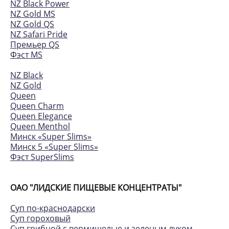
NZ Black Power
NZ Gold MS
NZ Gold QS
NZ Safari Pride
Премьер QS
Фэст MS
NZ Black
NZ Gold
Queen
Queen Charm
Queen Elegance
Queen Menthol
Минск «Super Slims»
Минск 5 «Super Slims»
Фэст SuperSlims
ОАО "ЛИДСКИЕ ПИЩЕВЫЕ КОНЦЕНТРАТЫ"
Суп по-краснодарски
Суп гороховый
Суп грибной с вермишелью и зеленым луком