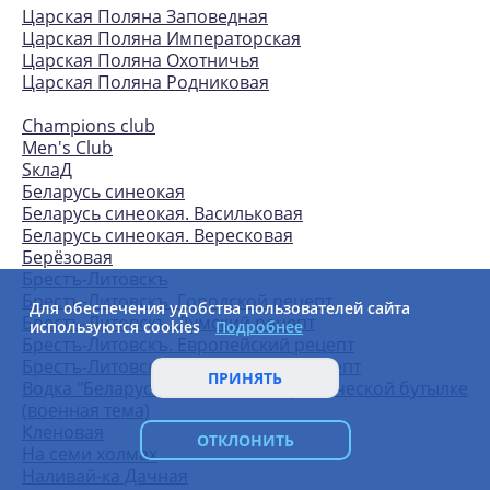
Царская Поляна Заповедная
Царская Поляна Императорская
Царская Поляна Охотничья
Царская Поляна Родниковая
Champions club
Men's Club
SклаД
Беларусь синеокая
Беларусь синеокая. Васильковая
Беларусь синеокая. Вересковая
Берёзовая
Брестъ-Литовскъ
Брестъ-Литовскъ. Городской рецепт
Для обеспечения удобства пользователей сайта
Брестъ-Литовскъ. Думский рецепт
используются cookies
Подробнее
Брестъ-Литовскъ. Европейский рецепт
Брестъ-Литовскъ. Классический рецепт
ПРИНЯТЬ
Водка "Беларусь синеокая" в керамической бутылке
(военная тема)
Кленовая
ОТКЛОНИТЬ
На семи холмах
Наливай-ка Дачная