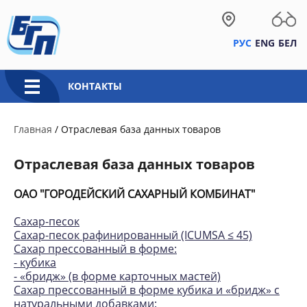
РУС
ENG
БЕЛ
КОНТАКТЫ
Главная
/
Отраслевая база данных товаров
Отраслевая база данных товаров
ОАО "ГОРОДЕЙСКИЙ САХАРНЫЙ КОМБИНАТ"
Сахар-песок
Сахар-песок рафинированный (ICUMSA ≤ 45)
Сахар прессованный в форме:
- кубика
- «бридж» (в форме карточных мастей)
Сахар прессованный в форме кубика и «бридж» с
натуральными добавками: