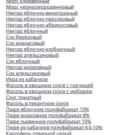
Морс клюквенный
Морс черносмородинновый
Нектар яблочно-виноградный
Нектар яблочно-персиковый
Нектар яблочно-абрикосовый
Нектар яблочный
Сок берёзовый
Сок ананасовый
Нектар яблочно-клубничный
Нектар апельсиновый
Сок яблочный
Нектар морковный
Сок апельсиновый
Икра из кабачков
Фасоль в овощном соусе с горчицей
Фасоль в овощном соусе с имбирем
Соус томатный
Фасоль в пикантном соусе
Пюре яблочное полуфабрикат 10%
Пюре морковное полуфабрикат 8%
Пюре тыквенное полуфабрикат 10%
Пюре из кабачков полуфабрикат 4,6,10%
Картофель отварной целый