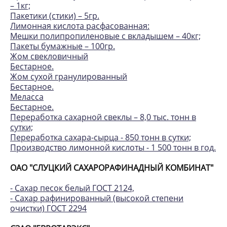
– 1кг;
Пакетики (стики) – 5гр.
Лимонная кислота расфасованная:
Мешки полипропиленовые с вкладышем – 40кг;
Пакеты бумажные – 100гр.
Жом свекловичный
Бестарное.
Жом сухой гранулированный
Бестарное.
Меласса
Бестарное.
Переработка сахарной свеклы – 8,0 тыс. тонн в
сутки;
Переработка сахара-сырца - 850 тонн в сутки;
Производство лимонной кислоты - 1 500 тонн в год.
ОАО "СЛУЦКИЙ САХАРОРАФИНАДНЫЙ КОМБИНАТ"
- Сахар песок белый ГОСТ 2124,
- Сахар рафинированный (высокой степени
очистки) ГОСТ 2294