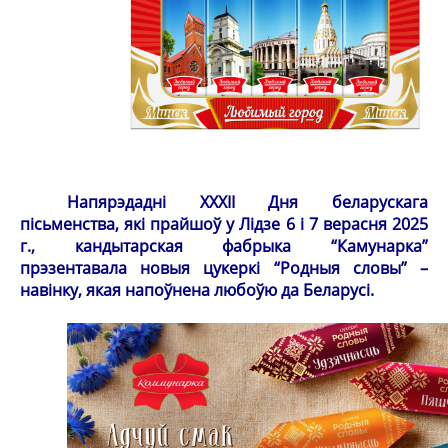
Напярэдадні XXXII Дня беларускага
пісьменства, які прайшоў у Лідзе 6 і 7 верасня 2025
г., кандытарская фабрыка “Камунарка”
прэзентавала новыя цукеркі “Родныя словы” –
навінку, якая напоўнена любоўю да Беларусі.