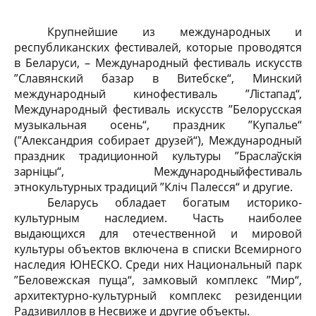
Крупнейшие из международных и
республикан
c
ких фестивалей, которые проводятся
в Беларуси, – Международный фестиваль искусств
”Славянский базар в Витебске“, Минский
международный кинофестиваль
”Лістапад“,
Международный фестиваль искусств ”Белорусская
музыкальная осень“, праздник ”Купалье“
(”Александрия собирает
друзей“), Международный
праздник традиционной культуры ”Браслаўскія
зарніцы“, Международный
фестиваль
этнокультурных традиций ”Кліч Палесся“ и другие.
Беларусь обладает богатым историко-
культурным наследием. Часть наиболее
выдающихся для отечественной и мировой
культуры объектов включена в списки Всемирного
наследия ЮНЕСКО. Среди них Национальный парк
”Беловежская пуща“, замковый комплекс ”Мир“,
архитектурно-культурный комплекс резиденции
Радзивиллов в Несвиже и другие объекты.