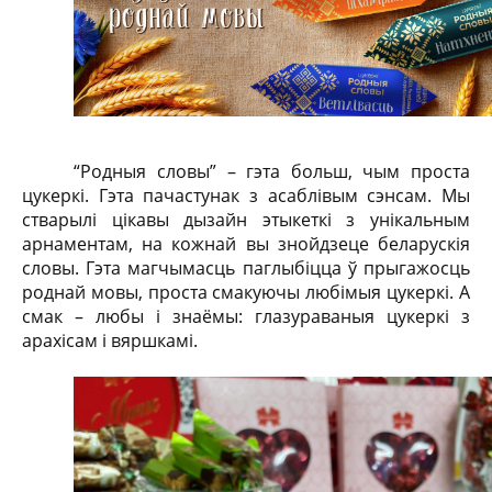
“Родныя словы” – гэта больш, чым проста
цукеркі. Гэта пачастунак з асаблівым сэнсам. Мы
стварылі цікавы дызайн этыкеткі з унікальным
арнаментам, на кожнай вы знойдзеце беларускія
словы. Гэта магчымасць паглыбіцца ў прыгажосць
роднай мовы, проста смакуючы любімыя цукеркі. А
смак – любы і знаёмы: глазураваныя цукеркі з
арахісам і вяршкамі.